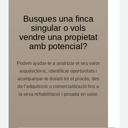
Busques una finca
singular o vols
vendre una propietat
amb potencial?
Podem ajudar-te a analitzar el seu valor
arquitectònic, identificar oportunitats i
acompanyar-te durant tot el procés, des
de l’adquisició o comercialització fins a
la seva rehabilitació i posada en valor.