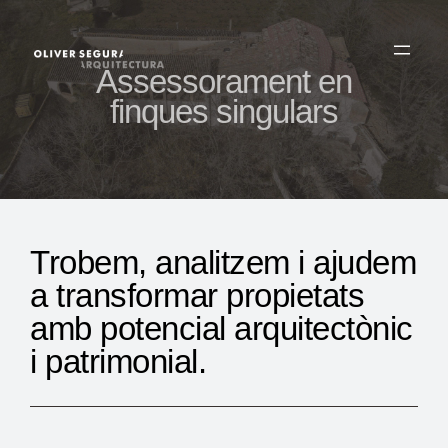
Vés
al
contingut
Assessorament en
finques singulars
Trobem, analitzem i ajudem
a transformar propietats
amb potencial arquitectònic
i patrimonial.