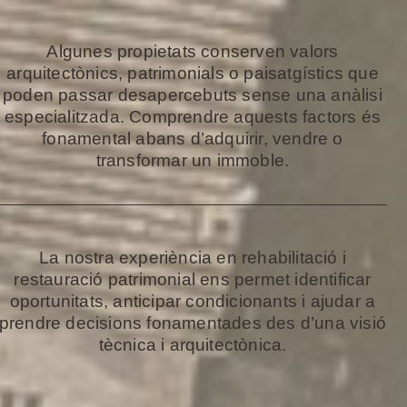
Algunes propietats conserven valors
arquitectònics, patrimonials o paisatgístics que
poden passar desapercebuts sense una anàlisi
especialitzada. Comprendre aquests factors és
fonamental abans d’adquirir, vendre o
transformar un immoble.
La nostra experiència en rehabilitació i
restauració patrimonial ens permet identificar
oportunitats, anticipar condicionants i ajudar a
prendre decisions fonamentades des d’una visió
tècnica i arquitectònica.